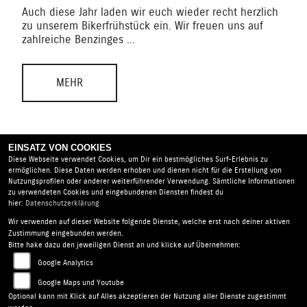
Auch diese Jahr laden wir euch wieder recht herzlich
zu unserem Bikerfrühstück ein. Wir freuen uns auf
zahlreiche Benzinges ...
MEHR
EINSATZ VON COOKIES
Diese Webseite verwendet Cookies, um Dir ein bestmögliches Surf-Erlebnis zu
NEWS ARCHIV
ermöglichen. Diese Daten werden erhoben und dienen nicht für die Erstellung von
Nutzungsprofilen oder anderer weiterführender Verwendung. Sämtliche Informationen
zu verwendeten Cookies und eingebundenen Diensten findest du
hier:
Datenschutzerklärung
Wir verwenden auf dieser Website folgende Dienste, welche erst nach deiner aktiven
Zustimmung eingebunden werden.
Motorrad Hofmann Monsheim |
Carl-Benz-Str.8 | 67590
Bitte hake dazu den jeweiligen Dienst an und klicke auf Übernehmen:
Monsheim | Deutschland
Google Analytics
AGB
|
Impressum
|
Datenschutz
|
Disclaimer
|
Google Maps und Youtube
Barrierefreiheit
|
Batterieverordnung
Optional kann mit Klick auf Alles akzeptieren der Nutzung aller Dienste zugestimmt