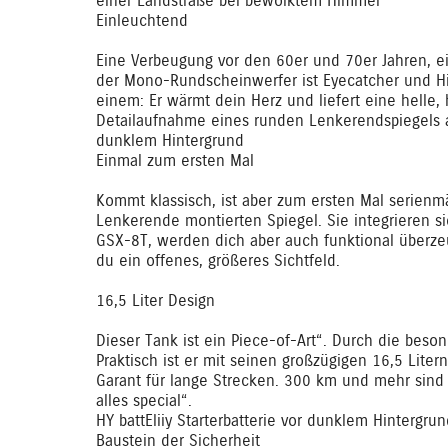
einer Landstraße bei bewölktem Himmel
Einleuchtend
Eine Verbeugung vor den 60er und 70er Jahren, ei
der Mono-Rundscheinwerfer ist Eyecatcher und Hi
einem: Er wärmt dein Herz und liefert eine helle, 
Detailaufnahme eines runden Lenkerendspiegels 
dunklem Hintergrund
Einmal zum ersten Mal
Kommt klassisch, ist aber zum ersten Mal serienmä
Lenkerende montierten Spiegel. Sie integrieren si
GSX-8T, werden dich aber auch funktional überzeu
du ein offenes, größeres Sichtfeld.
16,5 Liter Design
Dieser Tank ist ein Piece-of-Art“. Durch die bes
Praktisch ist er mit seinen großzügigen 16,5 Lite
Garant für lange Strecken. 300 km und mehr sind 
alles special“.
HY battEliiy Starterbatterie vor dunklem Hintergru
Baustein der Sicherheit