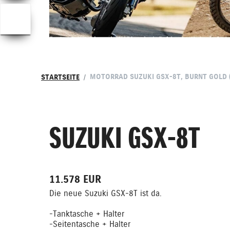
MOTORRAD SUZUKI GSX-8T, BURNT GOLD (QS
STARTSEITE
SUZUKI GSX-8T
11.578 EUR
Die neue Suzuki GSX-8T ist da.
-Tanktasche + Halter
-Seitentasche + Halter