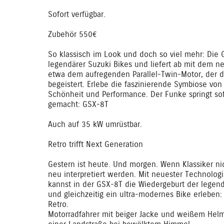
Sofort verfügbar.
Zubehör 550€
So klassisch im Look und doch so viel mehr: Die G
legendärer Suzuki Bikes und liefert ab mit dem n
etwa dem aufregenden Parallel-Twin-Motor, der d
begeistert. Erlebe die faszinierende Symbiose vo
Schönheit und Performance. Der Funke springt sofo
gemacht: GSX-8T
Auch auf 35 kW umrüstbar.
Retro trifft Next Generation
Gestern ist heute. Und morgen. Wenn Klassiker nic
neu interpretiert werden. Mit neuester Technolog
kannst in der GSX-8T die Wiedergeburt der lege
und gleichzeitig ein ultra-modernes Bike erleben: 
Retro.
Motorradfahrer mit beiger Jacke und weißem Helm