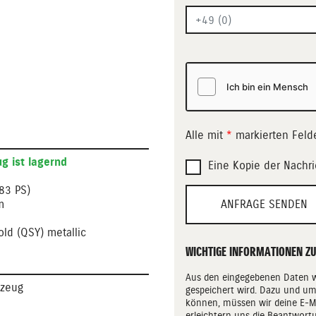
Alle mit
*
markierten Feld
g ist lagernd
Eine Kopie der Nachr
83 PS)
ANFRAGE SENDEN
m
old (QSY) metallic
WICHTIGE INFORMATIONEN Z
Aus den eingegebenen Daten wi
rzeug
gespeichert wird. Dazu und um
können, müssen wir deine E-Ma
erleichtern uns die Beantwortu