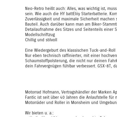
Neo-Retro heißt auch: Alles, was wichtig ist, mu
sein. Wie auch die HY battEliiy Starterbatterie. 
Zuverlässigkeit und maximale Sicherheit machen 
Bauteil. Auch darüber kann man am Biker-Stammti
Detailaufnahme des Sitzes und Seitenteils einer 
Modellschriftzug
Chillig und stilvoll
Eine Wiedergeburt des klassischen Tuck-and-Roll 
Nur eben technisch raffinierter, mit einer hochver
Schaumstoffpolsterung, die nicht nur deinen Fah
dein Fahrvergnügen fühlbar verbessert. GSX-8T, da 
Motorrad Hofmann, Vertragshändler der Marken Apr
Fantic ist seit über 40 Jahren die Anlaufstelle fü
Motorräder und Roller in Monsheim und Umgebun
Wir bieten u. a.: