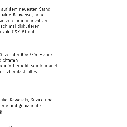
ss auf dem neuesten Stand
Kompakte Bauweise, hohe
sie zu einem innovativen
sch mal diskutieren.
Suzuki GSX-8T mit
Sitzes der 60er/70er-Jahre.
dichteten
rkomfort erhöht, sondern auch
sitzt einfach alles.
ilia, Kawasaki, Suzuki und
r neue und gebrauchte
g.