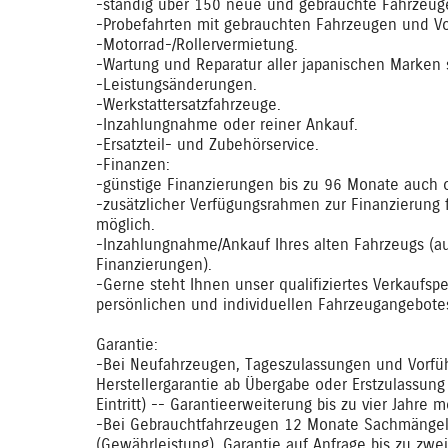
-ständig über 150 neue und gebrauchte Fahrzeuge
-Probefahrten mit gebrauchten Fahrzeugen und V
-Motorrad-/Rollervermietung.
-Wartung und Reparatur aller japanischen Marken 
-Leistungsänderungen.
-Werkstattersatzfahrzeuge.
-Inzahlungnahme oder reiner Ankauf.
-Ersatzteil- und Zubehörservice.
-Finanzen:
-günstige Finanzierungen bis zu 96 Monate auch 
-zusätzlicher Verfügungsrahmen zur Finanzierung 
möglich.
-Inzahlungnahme/Ankauf Ihres alten Fahrzeugs (a
Finanzierungen).
-Gerne steht Ihnen unser qualifiziertes Verkaufspe
persönlichen und individuellen Fahrzeugangebotes
Garantie:
-Bei Neufahrzeugen, Tageszulassungen und Vorfüh
Herstellergarantie ab Übergabe oder Erstzulassun
Eintritt) -- Garantieerweiterung bis zu vier Jahre m
-Bei Gebrauchtfahrzeugen 12 Monate Sachmängel
(Gewährleistung). Garantie auf Anfrage bis zu zwe