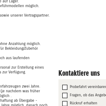
 auf Lager.
orführmodellen möglich.
sowie unserer Vertragspartner.
ohne Anzahlung möglich.
für Bekleidung/Zubehör
uch aus laufenden
rsonal zur Erstellung eines
Kontaktiere uns
 zur Verfügung.
rfahrzeugen zwei Jahre.
Probefahrt vereinbare
g (je nachdem was früher
Fragen, ob das Angebo
öglich .
haftung ab Übergabe -
Rückruf erhalten
i Jahre möglich, danach noch