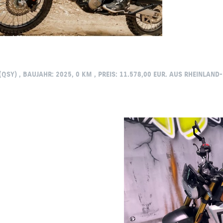
Y) , BAUJAHR: 2025, 0 KM , PREIS: 11.578,00 EUR. AUS RHEINLAND