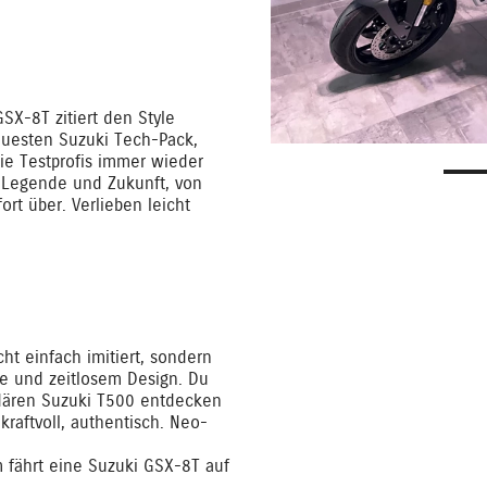
SX-8T zitiert den Style
euesten Suzuki Tech-Pack,
ie Testprofis immer wieder
n Legende und Zukunft, von
rt über. Verlieben leicht
ht einfach imitiert, sondern
ie und zeitlosem Design. Du
ndären Suzuki T500 entdecken
kraftvoll, authentisch. Neo-
 fährt eine Suzuki GSX-8T auf